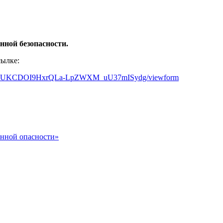
ной безопасности.
сылке:
dKvwkUKCDOI9HxrQLa-LpZWXM_uU37mISydg/viewform
енной опасности»