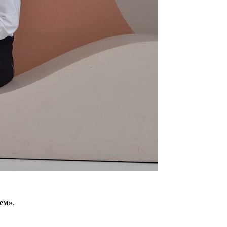
ием»
.