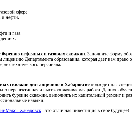
азовой сфере.
 и нефти.
ти и газа.
ждениях.
е бурению нефтяных и газовых скважин
. Заполните форму обр
м лицензию Департамента образования, которая дает нам право
ерно-технического персонала.
овых скважин дистанционно в Хабаровске
подходит для специа
ьно перспективная и высокооплачиваемая работа. Данное обуче
одить бурение скважин, выполнять их капитальный ремонт и ра
ессиональные навыки.
нМакс» Хабаровск
- это отличная инвестиция в свое будущее!