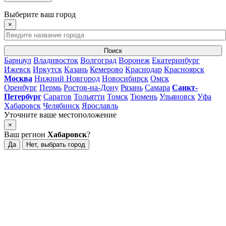
Выберите ваш город
×
Поиск
Барнаул
Владивосток
Волгоград
Воронеж
Екатеринбург
Ижевск
Иркутск
Казань
Кемерово
Краснодар
Красноярск
Москва
Нижний Новгород
Новосибирск
Омск
Оренбург
Пермь
Ростов-на-Дону
Рязань
Самара
Санкт-
Петербург
Саратов
Тольятти
Томск
Тюмень
Ульяновск
Уфа
Хабаровск
Челябинск
Ярославль
Уточните ваше местоположение
×
Ваш регион
Хабаровск
?
Да
Нет, выбрать город