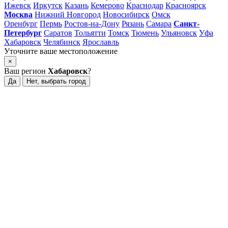
Ижевск
Иркутск
Казань
Кемерово
Краснодар
Красноярск
Москва
Нижний Новгород
Новосибирск
Омск
Оренбург
Пермь
Ростов-на-Дону
Рязань
Самара
Санкт-
Петербург
Саратов
Тольятти
Томск
Тюмень
Ульяновск
Уфа
Хабаровск
Челябинск
Ярославль
Уточните ваше местоположение
×
Ваш регион
Хабаровск
?
Да
Нет, выбрать город