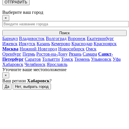
Выберите ваш город
×
Поиск
Барнаул
Владивосток
Волгоград
Воронеж
Екатеринбург
Ижевск
Иркутск
Казань
Кемерово
Краснодар
Красноярск
Москва
Нижний Новгород
Новосибирск
Омск
Оренбург
Пермь
Ростов-на-Дону
Рязань
Самара
Санкт-
Петербург
Саратов
Тольятти
Томск
Тюмень
Ульяновск
Уфа
Хабаровск
Челябинск
Ярославль
Уточните ваше местоположение
×
Ваш регион
Хабаровск
?
Да
Нет, выбрать город