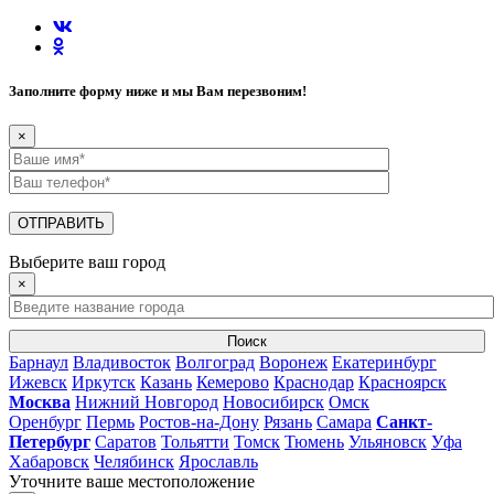
Заполните форму ниже и мы Вам перезвоним!
×
Выберите ваш город
×
Поиск
Барнаул
Владивосток
Волгоград
Воронеж
Екатеринбург
Ижевск
Иркутск
Казань
Кемерово
Краснодар
Красноярск
Москва
Нижний Новгород
Новосибирск
Омск
Оренбург
Пермь
Ростов-на-Дону
Рязань
Самара
Санкт-
Петербург
Саратов
Тольятти
Томск
Тюмень
Ульяновск
Уфа
Хабаровск
Челябинск
Ярославль
Уточните ваше местоположение